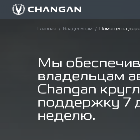
Главная
/
Владельцам
/
Помощь на доро
Мы обеспечи
владельцам а
Changan круг
поддержку 7 
неделю.