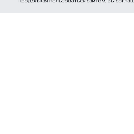
Продолжая пользоваться сайтом, вы соглаш
Связаться с
нами
Бесплатная горячая линия
8 (800) 333 66 68