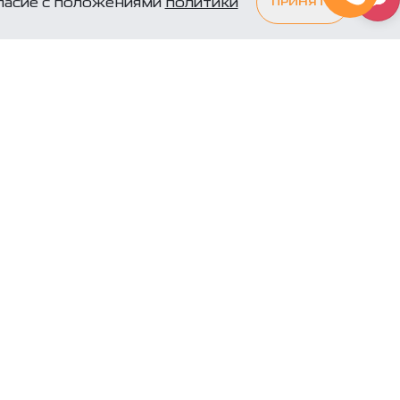
гласие с положениями
политики
ПРИНЯТЬ
, и наши
жутся с вами