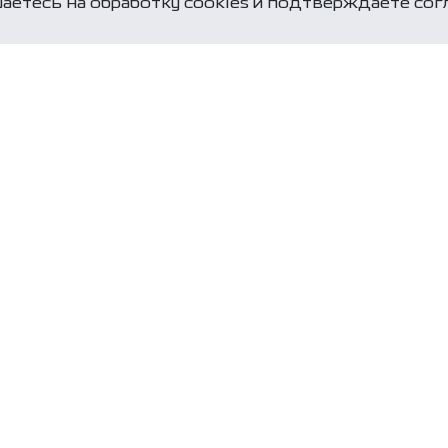
аетесь на обработку cookies и подтверждаете со
Оставьте заявку
специалисты свя