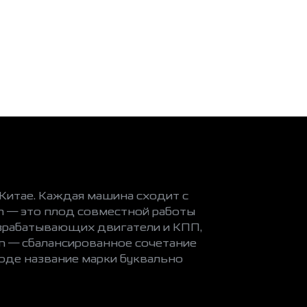
итае. Каждая машина сходит с
n — это плод совместной работы
азрабатывающих двигатели и КПП,
n — сбалансированное сочетание
оде название марки буквально