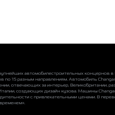
рупнейших автомобилестроительных концернов в К
ов по 15 разным направлениям. Автомобиль Changa
ии, отвечающих за интерьер, Великобритании, р
талии, создающих дизайн кузова. Машины Changa
одительности с привлекательными ценами. В перев
 временем».