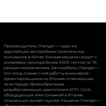
Производитель Changan — один из
крупнейших автомобилестроительных
концернов в Китае. Каждая машина сходит с
конвейера, проходя более 4500 тестов по 15
разным направлениям. Автомобиль Changan —
это плод совместной работы инженеров-
проектировщиков из Японии, отвечающих
за интерьер, Великобритании,
разрабатывающих двигатели и КПП, США,
оборудующих электроникой и Италии,
создающих дизайн кузова. Машины Changan —
сбалансированное сочетание надежности,