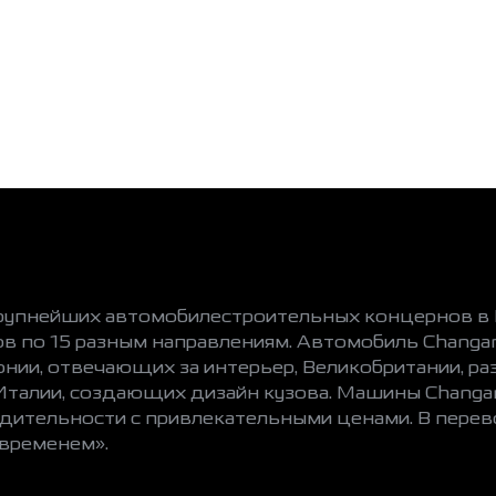
рупнейших автомобилестроительных концернов в К
ов по 15 разным направлениям. Автомобиль Changa
ии, отвечающих за интерьер, Великобритании, р
талии, создающих дизайн кузова. Машины Changa
одительности с привлекательными ценами. В перев
 временем».