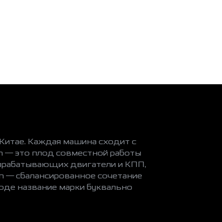
итае. Каждая машина сходит с
n — это плод совместной работы
азрабатывающих двигатели и КПП,
n — сбалансированное сочетание
оде название марки буквально