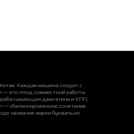
итае. Каждая машина сходит с
n — это плод совместной работы
азрабатывающих двигатели и КПП,
n — сбалансированное сочетание
оде название марки буквально