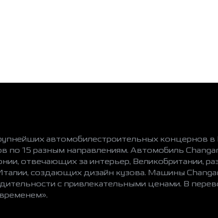
рупнейших автомобилестроительных концернов в К
ов по 15 разным направлениям. Автомобиль Changa
ии, отвечающих за интерьер, Великобритании, р
талии, создающих дизайн кузова. Машины Changa
одительности с привлекательными ценами. В перев
 временем».