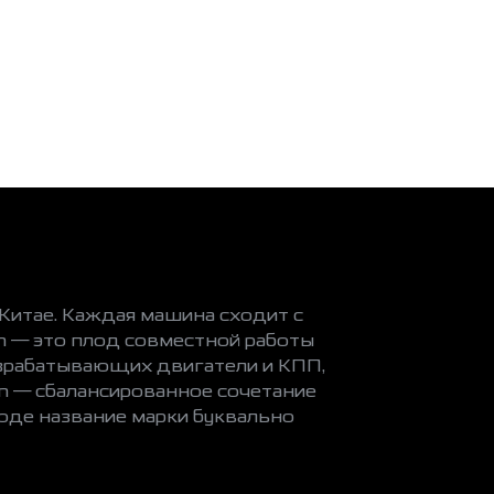
итае. Каждая машина сходит с
n — это плод совместной работы
азрабатывающих двигатели и КПП,
n — сбалансированное сочетание
оде название марки буквально