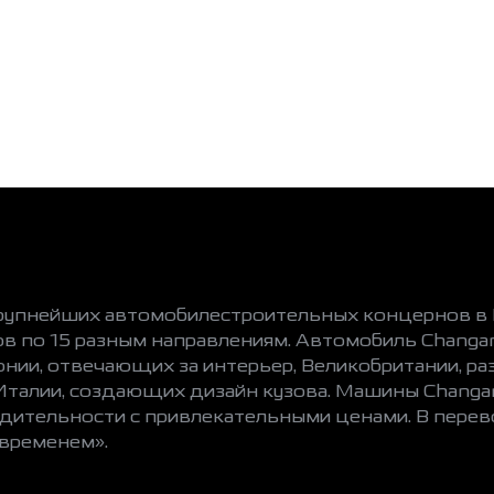
рупнейших автомобилестроительных концернов в К
ов по 15 разным направлениям. Автомобиль Changa
ии, отвечающих за интерьер, Великобритании, р
талии, создающих дизайн кузова. Машины Changa
одительности с привлекательными ценами. В перев
 временем».