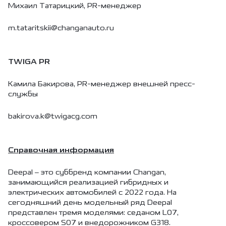
Михаил Татарицкий, PR-менеджер
m.tataritskii@changanauto.ru
TWIGA PR
Камила Бакирова, PR-менеджер внешней пресс-
службы
bakirova.k@twigacg.com
Справочная информация
Deepal – это суббренд компании Changan,
занимающийся реализацией гибридных и
электрических автомобилей с 2022 года. На
сегодняшний день модельный ряд Deepal
представлен тремя моделями: седаном L07,
кроссовером S07 и внедорожником G318.