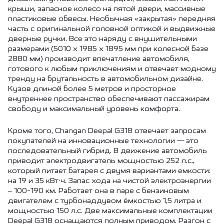
крыши, запасное колесо на пятой двери, массивные
пластиковые обвесы. Необычная «закрытая» передняя
часть с оригинальной головной оптикой и выдвижные
дверные ручки. Все это наряду с внушительными
размерами (5010 х 1985 х 1895 мм при колесной базе
2880 мм) производит впечатление автомобиля,
готового к любым приключениям и отвечает модному
тренду на брутальность в автомобильном дизайне.
Кузов длиной более 5 метров и просторное
внутреннее пространство обеспечивают пассажирам
свободу и максимальный уровень комфорта.
Кроме того, Changan Deepal G318 отвечает запросам
покупателей на инновационные технологии — это
последовательный гибрид. В движение автомобиль
приводит электродвигатель мощностью 252 л.с.,
который питает батарея с двумя вариантами емкости:
на 19 и 35 кВт·ч. Запас хода на чистой электроэнергии
– 100-190 км. Работает она в паре с бензиновым
двигателем с турбонаддувом ёмкостью 1,5 литра и
мощностью 150 л.с. Две максимальные комплектации
Deepal G318 оснащаются полным приводом. Разгон с