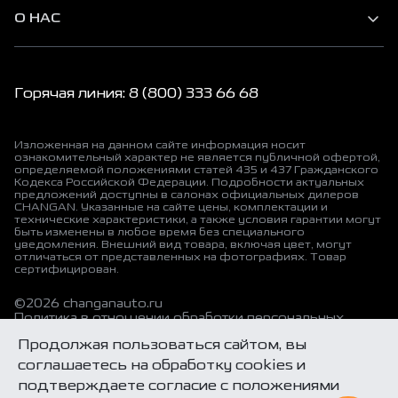
О НАС
Горячая линия: 8 (800) 333 66 68
Изложенная на данном сайте информация носит
ознакомительный характер не является публичной офертой,
определяемой положениями статей 435 и 437 Гражданского
Кодекса Российской Федерации. Подробности актуальных
предложений доступны в салонах официальных дилеров
CHANGAN. Указанные на сайте цены, комплектации и
технические характеристики, а также условия гарантии могут
быть изменены в любое время без специального
уведомления. Внешний вид товара, включая цвет, могут
отличаться от представленных на фотографиях. Товар
сертифицирован.
©2026 changanauto.ru
Политика в отношении обработки персональных
данных
Продолжая пользоваться сайтом, вы
Политика конфиденциальности
Согласие на обработку персональных данных
соглашаетесь на обработку cookies и
Соглашение об использовании cookie-файлов
подтверждаете согласие с положениями